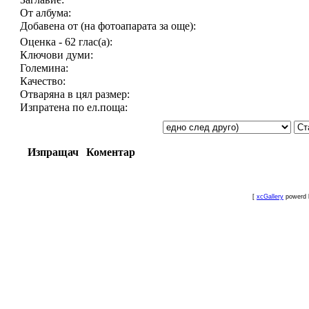
От албума:
Добавена от (на фотоапарата за още):
Оценка - 62 глас(а):
Ключови думи:
Големина:
Качество:
Отваряна в цял размер:
Изпратена по ел.поща:
Изпращач
Коментар
[
xcGallery
powerd