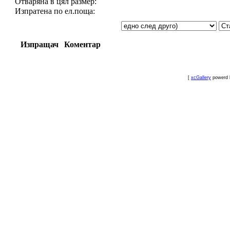
Отваряна в цял размер:
Изпратена по ел.поща:
Изпращач
Коментар
[
xcGallery
powerd