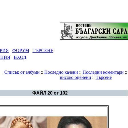
РИЯ
ФОРУМ
ТЪРСЕНЕ
АЦИЯ
ВХОД
Списък от албуми
::
Последно качени
::
Последни коментари
:
високо оценени
::
Търсене
Галерия
>
Светът - политика
ФАЙЛ 20 от 102