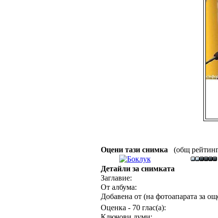
Оцени тази снимка
(общ рейтинг :
Детайли за снимката
Заглавие:
От албума:
Добавена от (на фотоапарата за още
Оценка - 70 глас(а):
Ключови думи: