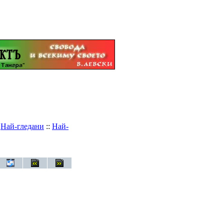
:
Най-гледани
::
Най-