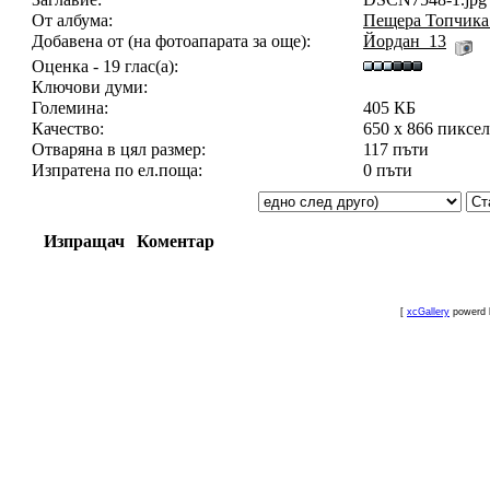
От албума:
Пещера Топчика 
Добавена от (на фотоапарата за още):
Йордан_13
Оценка - 19 глас(а):
Ключови думи:
Големина:
405 КБ
Качество:
650 x 866 пиксе
Отваряна в цял размер:
117 пъти
Изпратена по ел.поща:
0 пъти
Изпращач
Коментар
[
xcGallery
powerd