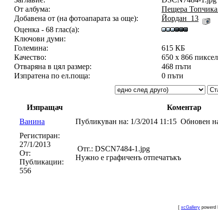
От албума:
Пещера Топчика 
Добавена от (на фотоапарата за още):
Йордан_13
Оценка - 68 глас(а):
Ключови думи:
Големина:
615 КБ
Качество:
650 x 866 пиксе
Отваряна в цял размер:
468 пъти
Изпратена по ел.поща:
0 пъти
Изпращач
Коментар
Ванина
Публикуван на:
1/3/2014 11:15
Обновен н
Регистиран:
27/1/2013
Отг.: DSCN7484-1.jpg
От:
Нужно е графиченъ отпечатъкъ
Публикации:
556
[
xcGallery
powerd