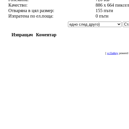
Качество:
886 x 664 пиксе
Отваряна в цял размер:
155 пъти
Изпратена по ел.поща:
0 пъти
Изпращач
Коментар
[
xcGallery
powerd