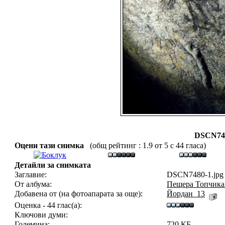
DSCN748
Оцени тази снимка
(общ рейтинг : 1.9 от 5 с 44 гласа)
Детайли за снимката
Заглавие:
DSCN7480-1.jpg
От албума:
Пещера Топчика 
Добавена от (на фотоапарата за още):
Йордан_13
Оценка - 44 глас(а):
Ключови думи:
Големина:
720 КБ