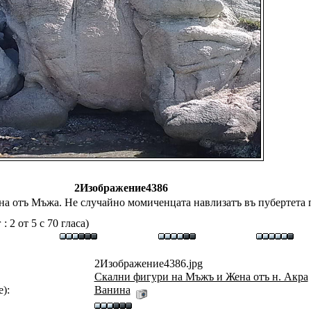
2Изображение4386
на отъ Мъжа. Не случайно момиченцата навлизатъ въ пубертета 
 2 от 5 с 70 гласа)
2Изображение4386.jpg
Скални фигури на Мъжъ и Жена отъ н. Акра
):
Ванина