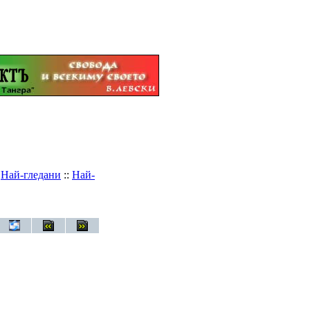
:
Най-гледани
::
Най-