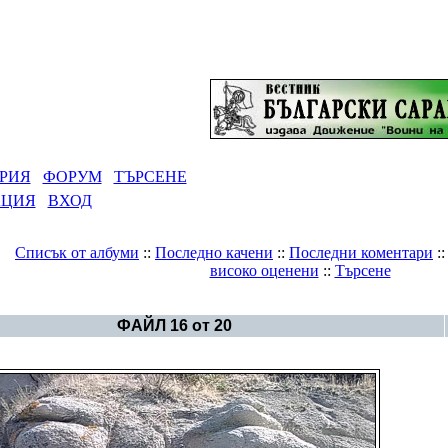
РИЯ
ФОРУМ
ТЪРСЕНЕ
АЦИЯ
ВХОД
Списък от албуми
::
Последно качени
::
Последни коментари
:
високо оценени
::
Търсене
ерия
>
Скални фигури на Мъжъ и Жена отъ н. Акра
ФАЙЛ 16 от 20