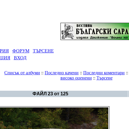
РИЯ
ФОРУМ
ТЪРСЕНЕ
АЦИЯ
ВХОД
Списък от албуми
::
Последно качени
::
Последни коментари
:
високо оценени
::
Търсене
Галерия
>
Непознатият Перперек - част първа
ФАЙЛ 23 от 125