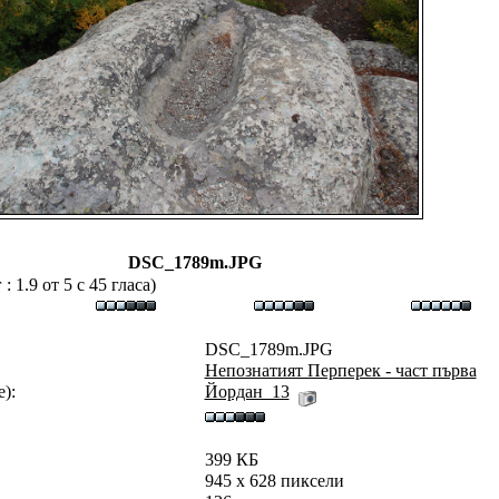
DSC_1789m.JPG
 1.9 от 5 с 45 гласа)
DSC_1789m.JPG
Непознатият Перперек - част първа
):
Йордан_13
399 КБ
945 x 628 пиксели