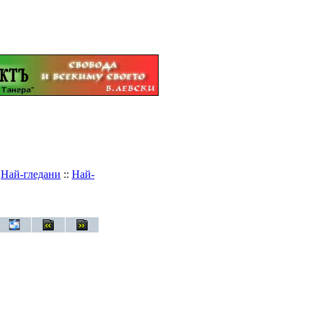
:
Най-гледани
::
Най-