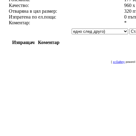
Качество:
960 x
Отваряна в цял размер:
320 п
Изпратена по ел.поща:
0 път
Коментар:
*
Изпращач
Коментар
[
xcGallery
powerd