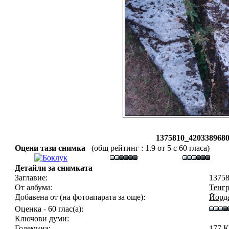
1375810_420338968
Оцени тази снимка
(общ рейтинг : 1.9 от 5 с 60 гласа)
Детайли за снимката
Заглавие:
13758
От албума:
Тенгр
Добавена от (на фотоапарата за още):
Йорд
Оценка - 60 глас(а):
Ключови думи:
Големина:
177 