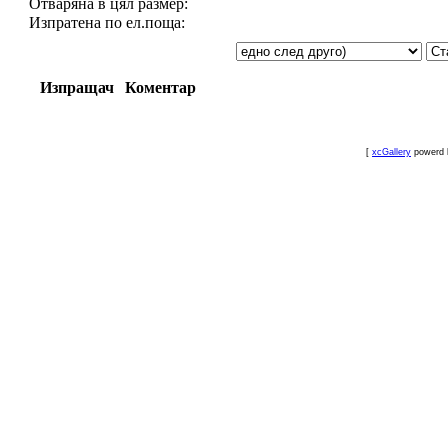
Отваряна в цял размер:
Изпратена по ел.поща:
Изпращач
Коментар
[
xcGallery
powerd