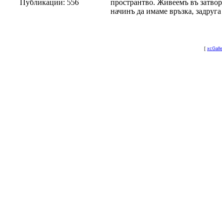
Публикации:
556
пространтво. Живеемъ въ затвор
начинъ да имаме връзка, задруга
[
xcGall