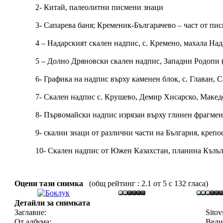
2- Китай, палеолитни писмени знаци
3- Сапарева баня; Кременик-Българачево – част от пи
4 – Надарският скален надпис, с. Кремено, махала Над
5 – Долно Дряновски скален надпис, Западни Родопи 
6- Графика на надпис върху каменен блок, с. Главан,
7- Скален надпис с. Крушево, Демир Хисарско, Макед
8- Първомайски надпис изрязан върху глинен фрагмен
9- скални знаци от различни части на България, крепо
10- Скален надпис от Южен Казахстан, планина Къзъл,
Оцени тази снимка
(общ рейтинг : 2.1 от 5 с 132 гласа)
Детайли за снимката
Заглавие:
Sitov
От албума:
Вели