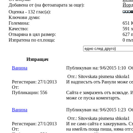
Добавена от (на фотоапарата за още):
Йорд
Оценка - 132 глас(а):
Ключови думи:
Големина:
651 
Качество:
591 
Отваряна в цял размер:
627 
Изпратена по ел.поща:
0 пъ
Изпращач
Ванина
Публикуван на:
9/6/2015 1:10
Об
Отг.: Sitovskata pismena shkola1
Регистиран:
27/1/2013
И надписътъ отъ Ранули може се
От:
Публикации:
556
Сайта е замразенъ отъ всякъде. 
може се пуска коментартъ.
Ванина
Публикуван на:
9/6/2015 1:23
Об
Отг.: Sitovskata pismena shkola1
Регистиран:
27/1/2013
И не само сайта е хакеруванъ. С
От:
на имейлъ поща пиша, няма отго