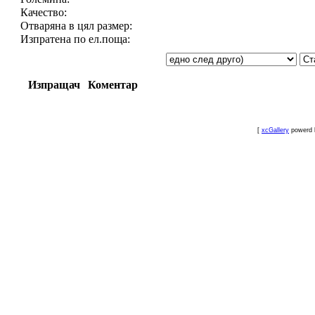
Качество:
Отваряна в цял размер:
Изпратена по ел.поща:
Изпращач
Коментар
[
xcGallery
powerd