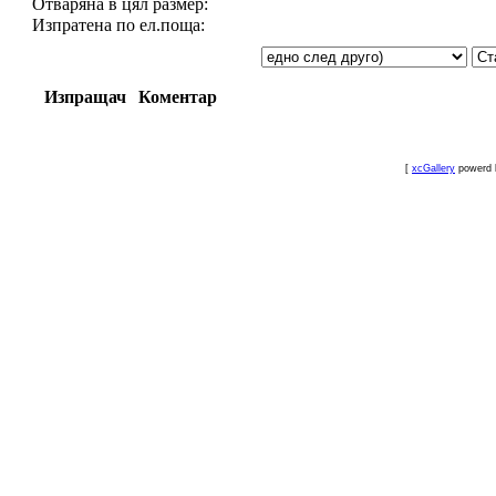
Отваряна в цял размер:
Изпратена по ел.поща:
Изпращач
Коментар
[
xcGallery
powerd