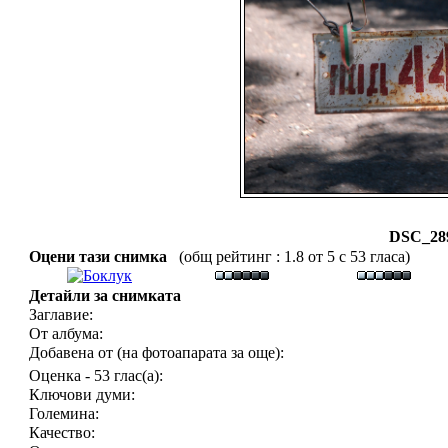
DSC_289
Оцени тази снимка
(общ рейтинг : 1.8 от 5 с 53 гласа)
Детайли за снимката
Заглавие:
От албума:
Добавена от (на фотоапарата за още):
Оценка - 53 глас(а):
Ключови думи:
Големина:
Качество: