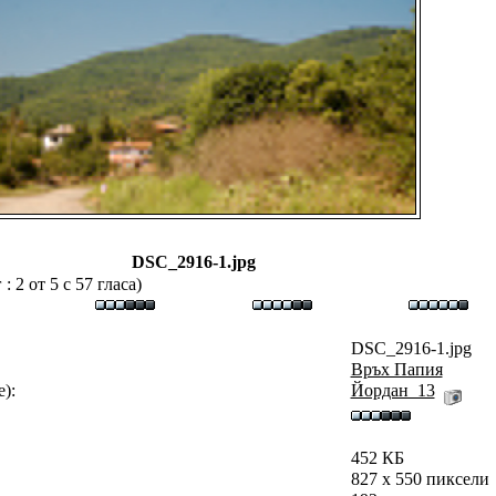
DSC_2916-1.jpg
 2 от 5 с 57 гласа)
DSC_2916-1.jpg
Връх Папия
):
Йордан_13
452 КБ
827 x 550 пиксели