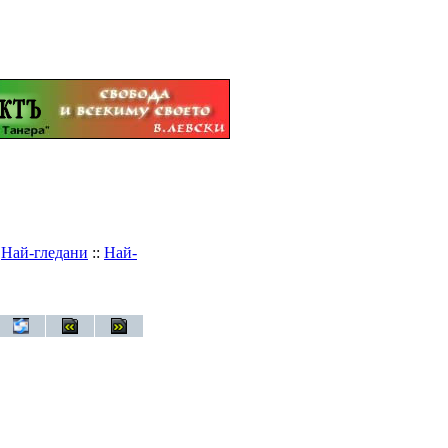
:
Най-гледани
::
Най-