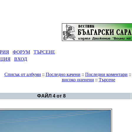
РИЯ
ФОРУМ
ТЪРСЕНЕ
АЦИЯ
ВХОД
Списък от албуми
::
Последно качени
::
Последни коментари
:
високо оценени
::
Търсене
Галерия
>
Връх Папия
ФАЙЛ 4 от 8