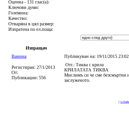
Оценка - 131 глас(а):
Ключови думи:
Големина:
Качество:
Отваряна в цял размер:
Изпратена по ел.поща:
Изпращач
Ванина
Публикуван на:
19/11/2015 23:0
Отг.: Тиква с крила
Регистиран:
27/1/2013
КРИЛАТАТА ТИКВА
От:
Мислимъ си че сме безсмъртни и
Публикации:
556
заслуженото.
[
xcGall