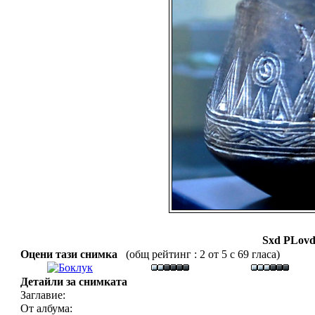
Sxd PLovd
Оцени тази снимка
(общ рейтинг : 2 от 5 с 69 гласа)
Детайли за снимката
Заглавие:
От албума: