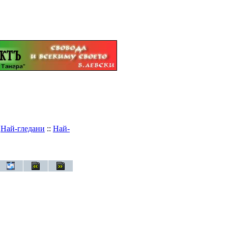
:
Най-гледани
::
Най-