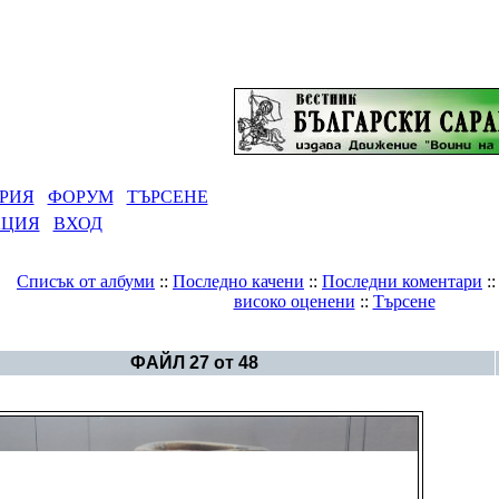
РИЯ
ФОРУМ
ТЪРСЕНЕ
АЦИЯ
ВХОД
Списък от албуми
::
Последно качени
::
Последни коментари
:
високо оценени
::
Търсене
Галерия
>
Aлбум Тракия и Средногорие
ФАЙЛ 27 от 48