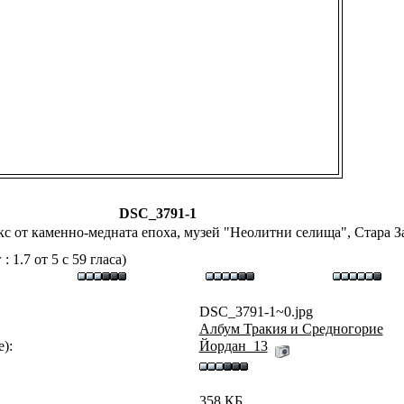
DSC_3791-1
с от каменно-медната епоха, музей "Неолитни селища", Стара З
 1.7 от 5 с 59 гласа)
DSC_3791-1~0.jpg
Aлбум Тракия и Средногорие
):
Йордан_13
358 КБ