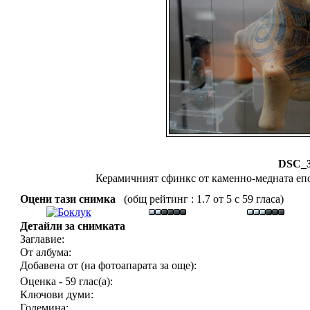
DSC_3
Керамичният сфинкс от каменно-медната епо
Оцени тази снимка
(общ рейтинг : 1.7 от 5 с 59 гласа)
Детайли за снимката
Заглавие:
От албума:
Добавена от (на фотоапарата за още):
Оценка - 59 глас(а):
Ключови думи:
Големина: