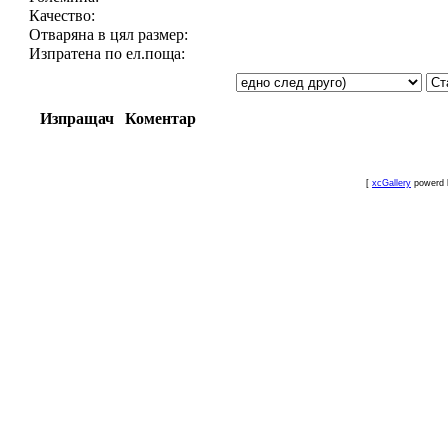
Качество:
Отваряна в цял размер:
Изпратена по ел.поща:
Изпращач
Коментар
[
xcGallery
powerd