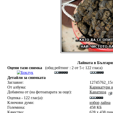
Лайната в Българи
Оцени тази снимка
(общ рейтинг : 2 от 5 с 122 гласа)
Детайли за снимката
Заглавие:
12745762_15
От албума:
Карикатури 
Добавена от (на фотоапарата за още):
Канатица
Оценка - 122 глас(а):
Ключови думи:
избор
лайна
Големина:
458 КБ
Качество:
628 x 438 пи