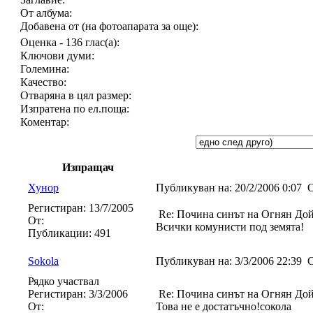
От албума:
Добавена от (на фотоапарата за още):
Оценка - 136 глас(а):
Ключови думи:
Големина:
Качество:
Отваряна в цял размер:
Изпратена по ел.поща:
Коментар:
Изпращач
Хунор
Публикуван на:
20/2/2006 0:07
О
Регистиран:
13/7/2005
Re: Почина синът на Огнян До
От:
Всички комунисти под земята!
Публикации:
491
Sokola
Публикуван на:
3/3/2006 22:39
О
Рядко участвал
Регистиран:
3/3/2006
Re: Почина синът на Огнян До
От:
Това не е достатъчно!сокола