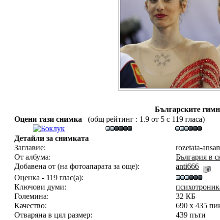
Българските гимн
Оцени тази снимка
(общ рейтинг : 1.9 от 5 с 119 гласа)
Детайли за снимката
Заглавие:
rozetata-ansa
От албума:
България в 
Добавена от (на фотоапарата за още):
anti666
Оценка - 119 глас(а):
Ключови думи:
психотроник
Големина:
32 КБ
Качество:
690 x 435 пи
Отваряна в цял размер:
439 пъти