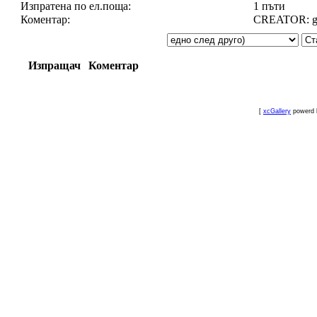
Изпратена по ел.поща:
1 пъти
Коментар:
CREATOR: gd-
Изпращач
Коментар
[
xcGallery
powerd