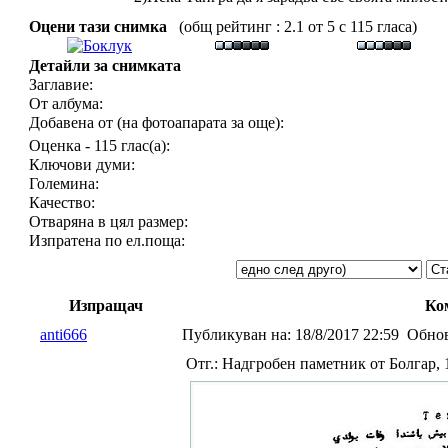
Оцени тази снимка
(общ рейтинг : 2.1 от 5 с 115 гласа)
Детайли за снимката
Заглавие:
От албума:
Добавена от (на фотоапарата за още):
Оценка - 115 глас(а):
Ключови думи:
Големина:
Качество:
Отваряна в цял размер:
Изпратена по ел.поща:
Изпращач
Ко
anti666
Публикуван на:
18/8/2017 22:59
Обнов
Отг.: Надгробен паметник от Болгар, 