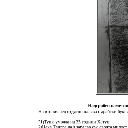
Надгробен паметник
На втория ред отдясно налява с арабски букв
"1)Тук е умряла на 35 години Хатун.
2)Нека Тангра да я зарадва със своята милост.