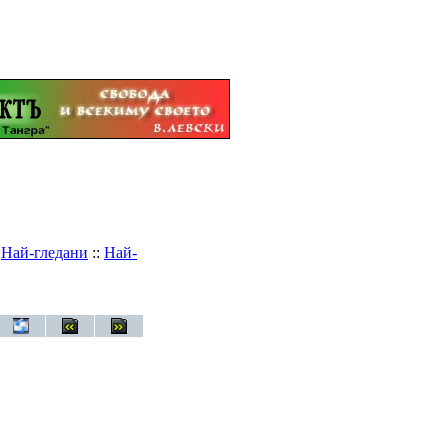
:
Най-гледани
::
Най-