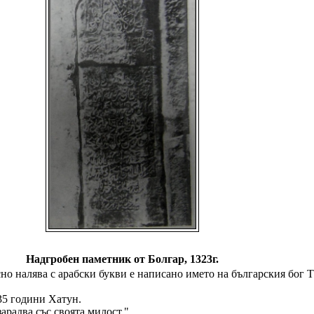
Надгробен паметник от Болгар, 1323г.
сно налява с арабски букви е написано името на българския бог 
 35 години Хатун.
зарадва със своята милост."