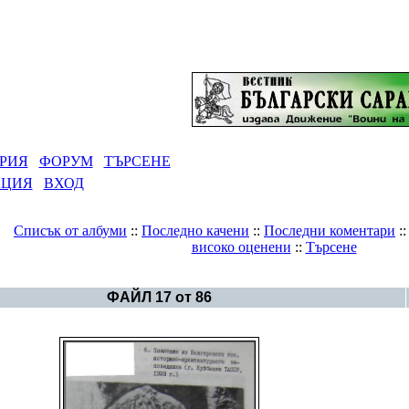
РИЯ
ФОРУМ
ТЪРСЕНЕ
АЦИЯ
ВХОД
Списък от албуми
::
Последно качени
::
Последни коментари
:
високо оценени
::
Търсене
Галерия
>
Тенгрианство по света
ФАЙЛ 17 от 86