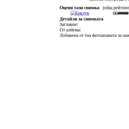
Оцени тази снимка
(общ рейтинг :
Детайли за снимката
Заглавие:
От албума:
Добавена от (на фотоапарата за още
Оценка - 115 глас(а):
Ключови думи:
Големина:
Качество:
Отваряна в цял размер:
Изпратена по ел.поща:
Изпращач
anti666
Публикуван 
Отг.: Надгро