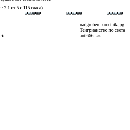
 2.1 от 5 с 115 гласа)
nadgroben pametnik.jpg
Тенгрианство по света
):
anti666
118 КБ
430 x 826 пиксели
650 пъти
0 пъти
Коментар
на:
18/8/2017 22:59
Обновен на:
18/8/2017 22:59
бен паметник от Болгар, 1323г.