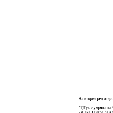
На втория ред отдя
"1)Тук е умряла на
2)Нека Тангра да я 