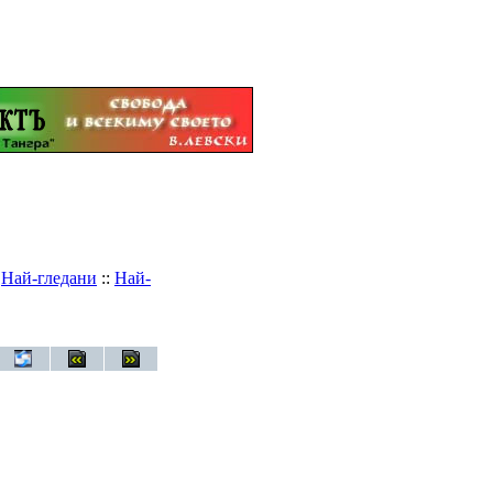
:
Най-гледани
::
Най-