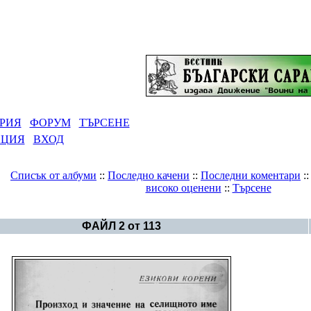
РИЯ
ФОРУМ
ТЪРСЕНЕ
АЦИЯ
ВХОД
Списък от албуми
::
Последно качени
::
Последни коментари
:
високо оценени
::
Търсене
Галерия
>
Статии от българския печат
ФАЙЛ 2 от 113