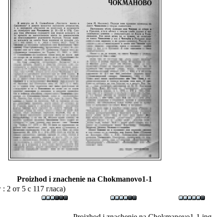
Proizhod i znachenie na Chokmanovo1-1
 2 от 5 с 117 гласа)
Proizhod i znachenie na Chokmanovo1-1.jpg