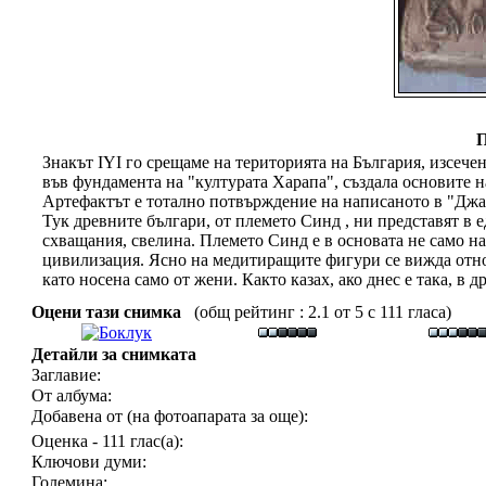
П
Знакът IYI го срещаме на територията на България, изсечен
във фундамента на "културата Харапа", създала основите 
Артефактът е тотално потвърждение на написаното в "Джа
Тук древните българи, от племето Синд , ни представят в 
схващания, свелина. Племето Синд е в основата не само на
цивилизация. Ясно на медитиращите фигури се вижда отно
като носена само от жени. Както казах, ако днес е така, в 
Оцени тази снимка
(общ рейтинг : 2.1 от 5 с 111 гласа)
Детайли за снимката
Заглавие:
От албума:
Добавена от (на фотоапарата за още):
Оценка - 111 глас(а):
Ключови думи:
Големина: