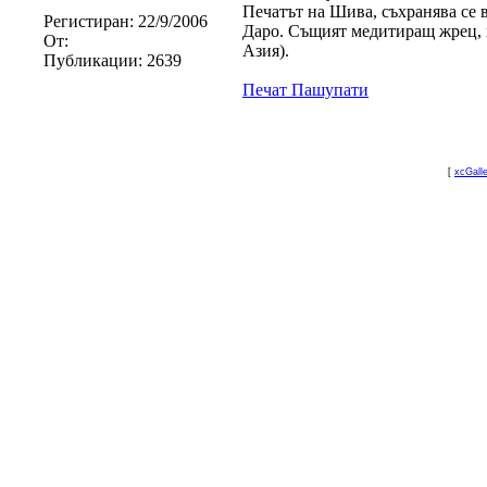
Печатът на Шива, съхранява се 
Регистиран:
22/9/2006
Даро. Същият медитиращ жрец, к
От:
Азия).
Публикации:
2639
Печат Пашупати
[
xcGall