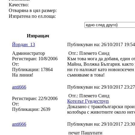
Качество:
Отваряна в цял размер:
Изпратена по ел.поща:
Изпращач
Йордан_13
Публикуван на:
26/10/2017 19:
Администратор
Отг.: Племето Синд
Регистиран:
10/8/2006
Към това мога да добавя, един о
От:
Майна, Волжка България. както и
Публикации:
17864
ни го наложат като новоизсечен
На линия!
съмняваме в това!
anti666
Публикуван на:
29/10/2017 23:
Отг.: Племето Синд
Регистиран:
22/9/2006
Котелът Гундеструп
От:
Доказано с тракобългарски прои
Публикации:
2639
колобъра с животните около нег
anti666
Публикуван на:
29/10/2017 23:
печат Пашупати