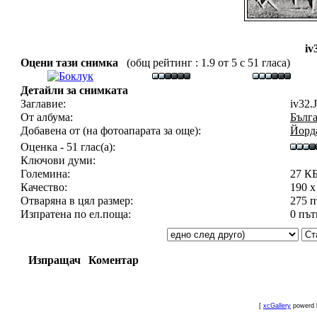
iv
Оцени тази снимка
(общ рейтинг : 1.9 от 5 с 51 гласа)
Детайли за снимката
Заглавие:
iv32.
От албума:
Бълга
Добавена от (на фотоапарата за още):
Йорд
Оценка - 51 глас(а):
Ключови думи:
Големина:
27 К
Качество:
190 x
Отваряна в цял размер:
275 
Изпратена по ел.поща:
0 път
Изпращач
Коментар
[
xcGallery
powerd