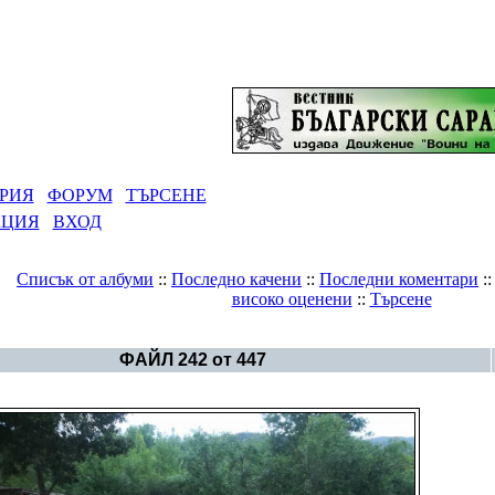
РИЯ
ФОРУМ
ТЪРСЕНЕ
АЦИЯ
ВХОД
Списък от албуми
::
Последно качени
::
Последни коментари
:
високо оценени
::
Търсене
Галерия
>
България - политика
ФАЙЛ 242 от 447