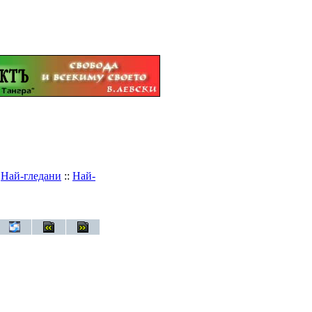
:
Най-гледани
::
Най-