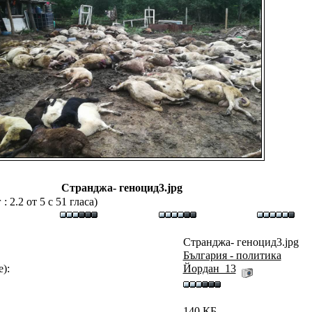
Странджа- геноцид3.jpg
 2.2 от 5 с 51 гласа)
Странджа- геноцид3.jpg
България - политика
):
Йордан_13
140 КБ