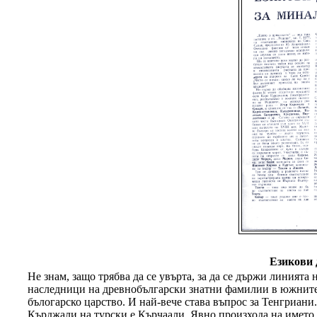
Езикови 
Не знам, защо трябва да се увърта, за да се държи линията 
наследници на древнобългарски знатни фамилии в южните 
бълогарско царство. И най-вече става въпрос за Тенгриан
Кърджали на турски е Кърчаали. Явно произхода на името н