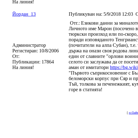
На линия!
Йордан_13
Публикуван на:
5/9/2018 12:03
О
Отг.: Езикови данни за миналот
Личното име Марон (посочено в 
тюркски произход или по-скоро,
поради изповяданото Тенгрианств
Администратор
(почитатели на алпа Субан), т.е
Регистиран:
10/8/2006
държа на онази своя родова лини
От:
един от славните "орлови воини
Публикации:
17864
селото си заслужава да се посети
На линия!
аман от имитатори
https://bg.wi
"Първото съприкосновение с Бъл
беломорски корпус при Сяр и пр
Тъй, толкова за печенежкият, ку
горе в статията!
[
xcGall