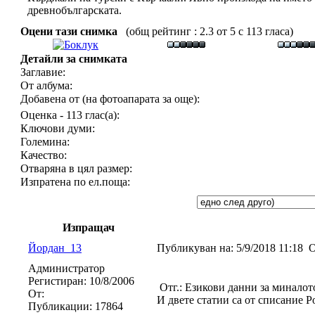
древнобългарската.
Оцени тази снимка
(общ рейтинг : 2.3 от 5 с 113 гласа)
Детайли за снимката
Заглавие:
От албума:
Добавена от (на фотоапарата за още):
Оценка - 113 глас(а):
Ключови думи:
Големина:
Качество:
Отваряна в цял размер:
Изпратена по ел.поща:
Изпращач
Йордан_13
Публикуван на:
5/9/2018 11:18
О
Администратор
Регистиран:
10/8/2006
Отг.: Езикови данни за миналот
От:
И двете статии са от списание Ро
Публикации:
17864