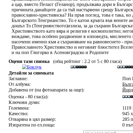
а цар, вместо Пеласг (Геланор), продължава дори в Българс
причината данайците да са тъй настървени срещу Българско
православно-християнска? На пръв поглед, това е така, но 
Българското Тенгрианство. То е катои кръвта във вените ан
дошъл То (Тенгриянството)излиза, за да съхрани Българска
Християнството като вяра и религия е космополитно; негов
виждаме, това особено раздвоение в изповедта, мисленето 
насочени именно към а съхраняване на равновесието - при
Православното Християнство и неговият блюстител Вселен
и на поп Глигорко в Асеновградско и Родопите
Оцени тази снимка
(общ рейтинг : 2.2 от 5 с 80 гласа)
Детайли за снимката
Заглавие:
Поп 
От албума:
Бълг
Добавена от (на фотоапарата за още):
Йорд
Оценка - 80 глас(а):
Ключови думи:
Големина:
1119
Качество:
945 
Отваряна в цял размер:
285 
Изпратена по ел.поща:
0 пъ