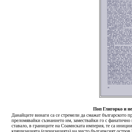
Поп Глигорко и н
Данайците винаги са се стремели да смажат българското пр
преломявайки съзнанието им, замествайки го с фанатично гр
ставало, в границите на Соамнската империя, те са иници
кряшизацията (еленизацията) на чисто българксият остров