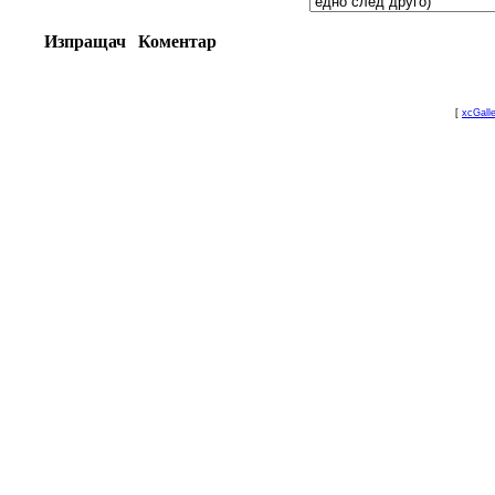
Изпращач
Коментар
[
xcGall