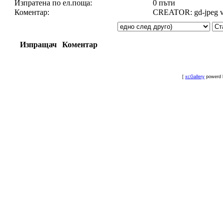
Изпратена по ел.поща:
0 пъти
Коментар:
CREATOR: gd-jpeg v1.
Изпращач
Коментар
[
xcGallery
powerd