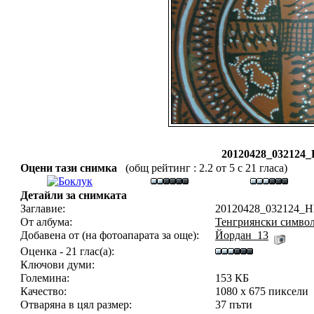
20120428_032124_
Оцени тази снимка
(общ рейтинг : 2.2 от 5 с 21 гласа)
Детайли за снимката
Заглавие:
20120428_032124_H
От албума:
Тенгриянски символ
Добавена от (на фотоапарата за още):
Йордан_13
Оценка - 21 глас(а):
Ключови думи:
Големина:
153 КБ
Качество:
1080 x 675 пиксели
Отваряна в цял размер:
37 пъти