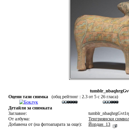
tumblr_nbaqhrgGvt
Оцени тази снимка
(общ рейтинг : 2.3 от 5 с 26 гласа)
Детайли за снимката
Заглавие:
tumblr_nbaqhrgGvt1r
От албума:
Тенгриянски символ
Добавена от (на фотоапарата за още):
Йордан_13