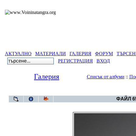
АКТУАЛНО
МАТЕРИАЛИ
ГАЛЕРИЯ
ФОРУМ
ТЪРСЕН
РЕГИСТРАЦИЯ
ВХОД
Галерия
Списък от албуми
::
По
Галерия
>
Тенгриянски символи и космого
ФАЙЛ 65