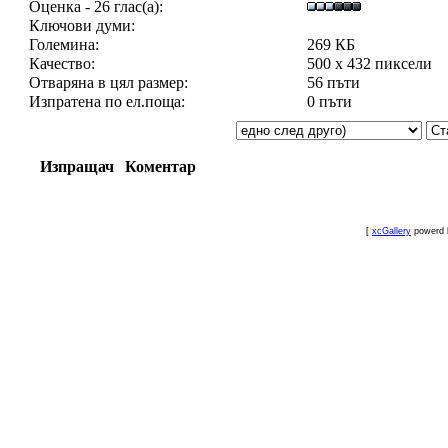
Оценка - 26 глас(а):
Ключови думи:
Големина:
269 КБ
Качество:
500 x 432 пиксели
Отваряна в цял размер:
56 пъти
Изпратена по ел.поща:
0 пъти
Изпращач
Коментар
[
xcGallery
powerd