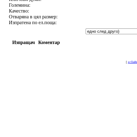
Големина:
Качество:
Отваряна в цял размер:
Изпратена по ел.поща:
Изпращач
Коментар
[
xcGall