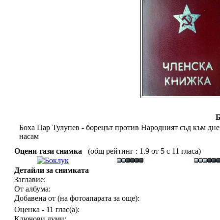
Б
Боха Цар Тулупев - борецът против Народният съд
към дне
насам
Оцени тази снимка
(общ рейтинг : 1.9 от 5 с 11 гласа)
Детайли за снимката
Заглавие:
От албума:
Добавена от (на фотоапарата за още):
Оценка - 11 глас(а):
Ключови думи: