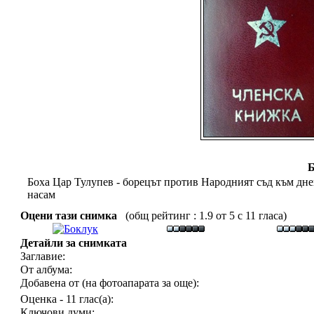
Б
Боха Цар Тулупев - борецът против Народният съд
към дне
насам
Оцени тази снимка
(общ рейтинг : 1.9 от 5 с 11 гласа)
Детайли за снимката
Заглавие:
От албума:
Добавена от (на фотоапарата за още):
Оценка - 11 глас(а):
Ключови думи: