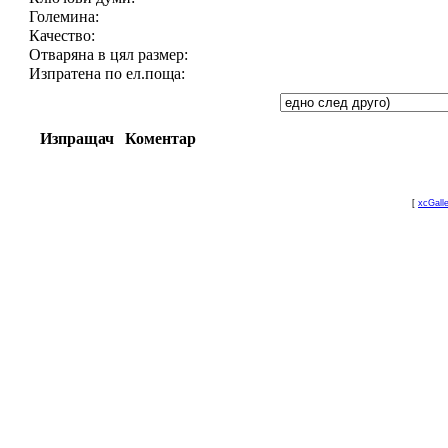
Големина:
Качество:
Отваряна в цял размер:
Изпратена по ел.поща:
Изпращач
Коментар
[
xcGall