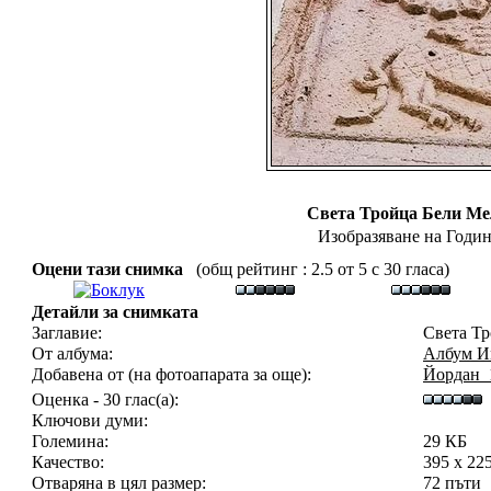
Света Тройца Бели Ме
Изобразяване на Годи
Оцени тази снимка
(общ рейтинг : 2.5 от 5 с 30 гласа)
Детайли за снимката
Заглавие:
Света Тр
От албума:
Албум И
Добавена от (на фотоапарата за още):
Йордан_
Оценка - 30 глас(а):
Ключови думи:
Големина:
29 КБ
Качество:
395 x 22
Отваряна в цял размер:
72 пъти