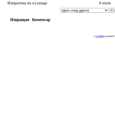
Изпратена по ел.поща:
0 пъти
Изпращач
Коментар
[
xcGallery
powerd