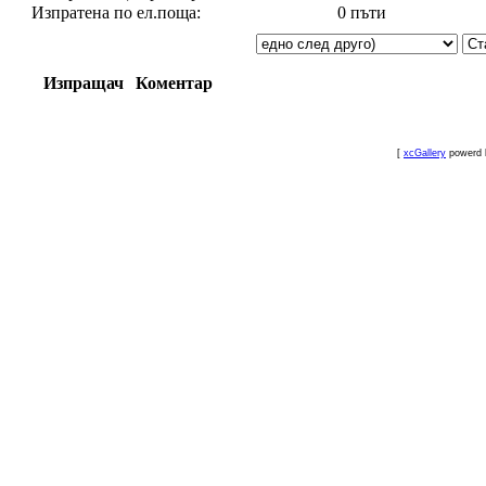
Изпратена по ел.поща:
0 пъти
Изпращач
Коментар
[
xcGallery
powerd