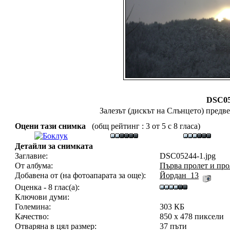
DSC05
Залезът (дискът на Слънцето) предв
Оцени тази снимка
(общ рейтинг : 3 от 5 с 8 гласа)
Детайли за снимката
Заглавие:
DSC05244-1.jpg
От албума:
Първа пролет и про
Добавена от (на фотоапарата за още):
Йордан_13
Оценка - 8 глас(а):
Ключови думи:
Големина:
303 КБ
Качество:
850 x 478 пиксели
Отваряна в цял размер:
37 пъти