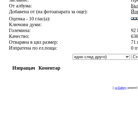
От албума:
Бъл
Добавена от (на фотоапарата за още):
Йо
Оценка - 10 глас(а):
Ключови думи:
Големина:
92
Качество:
636
Отваряна в цял размер:
71 
Изпратена по ел.поща:
0 п
Изпращач
Коментар
[
xcGallery
powerd