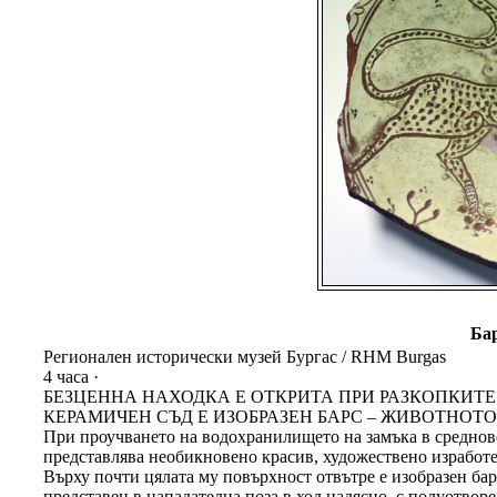
Бар
Регионален исторически музей Бургас / RHM Burgas
4 часа ·
БЕЗЦЕННА НАХОДКА Е ОТКРИТА ПРИ РАЗКОПКИТЕ
КЕРАМИЧЕН СЪД Е ИЗОБРАЗЕН БАРС – ЖИВОТНОТ
При проучването на водохранилището на замъка в среднове
представлява необикновено красив, художествено изработен
Върху почти цялата му повърхност отвътре е изобразен барс
представен в нападателна поза в ход надясно, с полуотворе