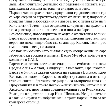
лапа. Изключително детайлно са представени гривата, муцу
размаханата опашка на това легендарно животно.
Първоначално археолозите, проучващи средновековния град,
са характерни за сграфито-съдовете от Византия; подобен 
представляват изображения на лъвове, но с петна като на л
Константин Тотев – дългогодишен консултант на археолог
те са ревизирали становището си в полза на барс.
Без съмнение, новооткритата находка е от световна величи
Барс е изобразен и върху щита на Калояновия пръстен, пр
вероятно няма нищо общо със самия цар Калоян. Този пръст
именно това свещено животно.
Все пак най-близко като аналог е едно изображение на барс
забеляза българският нумизмат Васил Мутафов, който е и ч
колекция в САЩ.
Барсът е животно, което е легендарно и е емблема на няко
Средна Азия – Алтай, Хиндукуш, Хималаите, Иранското пла
Барсът е бил и държавен символ на великата Волжско-Камс
Все пак е възможно барсът като образ да навлиза и от зап
италианските и британските рицари са възприели това жи
Проучванията и в трите посоки – византийска, източна и з
Археолозите, проучващи средновековния град Русокастро, п
България от времето на цар Иван Шишман. Нещо повече, из
а златни висулки с изображение на трите царски лъва са о
българска столица.