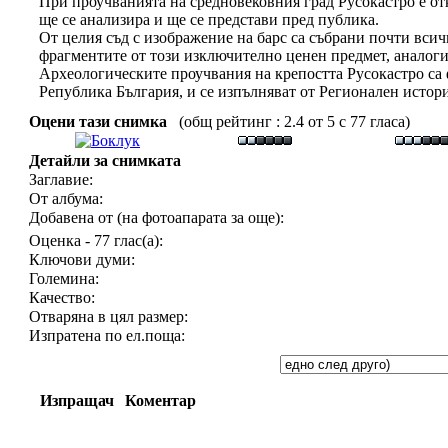
При проучванията на средновековния град Русокастро е отк
ще се анализира и ще се представи пред публика.
От целия съд с изображение на барс са събрани почти всич
фрагментите от този изключително ценен предмет, аналогич
Археологическите проучвания на крепостта Русокастро с
Република България, и се изпълняват от Регионален истори
Оцени тази снимка
(общ рейтинг : 2.4 от 5 с 77 гласа)
Детайли за снимката
Заглавие:
От албума:
Добавена от (на фотоапарата за още):
Оценка - 77 глас(а):
Ключови думи:
Големина:
Качество:
Отваряна в цял размер:
Изпратена по ел.поща:
Изпращач
Коментар