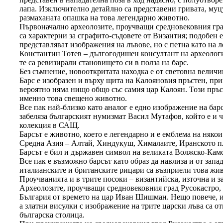
лапа. Изключително детайлно са представени гривата, муцу
размаханата опашка на това легендарно животно.
Първоначално археолозите, проучващи средновековния град,
са характерни за сграфито-съдовете от Византия; подобен 
представляват изображения на лъвове, но с петна като на л
Константин Тотев – дългогодишен консултант на археолог
те са ревизирали становището си в полза на барс.
Без съмнение, новооткритата находка е от световна величи
Барс е изобразен и върху щита на Калояновия пръстен, пр
вероятно няма нищо общо със самия цар Калоян. Този пръст
именно това свещено животно.
Все пак най-близко като аналог е едно изображение на барс
забеляза българският нумизмат Васил Мутафов, който е и ч
колекция в САЩ.
Барсът е животно, което е легендарно и е емблема на няко
Средна Азия – Алтай, Хиндукуш, Хималаите, Иранското пла
Барсът е бил и държавен символ на великата Волжско-Камс
Все пак е възможно барсът като образ да навлиза и от зап
италианските и британските рицари са възприели това жи
Проучванията и в трите посоки – византийска, източна и з
Археолозите, проучващи средновековния град Русокастро, п
България от времето на цар Иван Шишман. Нещо повече, из
а златни висулки с изображение на трите царски лъва са о
българска столица.