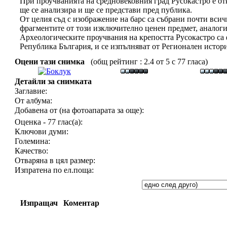
При проучванията на средновековния град Русокастро е отк
ще се анализира и ще се представи пред публика.
От целия съд с изображение на барс са събрани почти всич
фрагментите от този изключително ценен предмет, аналогич
Археологическите проучвания на крепостта Русокастро с
Република България, и се изпълняват от Регионален истори
Оцени тази снимка
(общ рейтинг : 2.4 от 5 с 77 гласа)
Детайли за снимката
Заглавие:
От албума:
Добавена от (на фотоапарата за още):
Оценка - 77 глас(а):
Ключови думи:
Големина:
Качество:
Отваряна в цял размер:
Изпратена по ел.поща:
Изпращач
Коментар