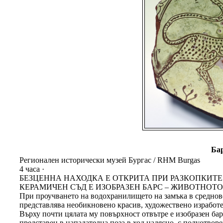
Бар
Регионален исторически музей Бургас / RHM Burgas
4 часа ·
БЕЗЦЕННА НАХОДКА Е ОТКРИТА ПРИ РАЗКОПКИТЕ
КЕРАМИЧЕН СЪД Е ИЗОБРАЗЕН БАРС – ЖИВОТНОТ
При проучването на водохранилището на замъка в среднове
представлява необикновено красив, художествено изработен
Върху почти цялата му повърхност отвътре е изобразен барс
представен в нападателна поза в ход надясно, с полуотворе