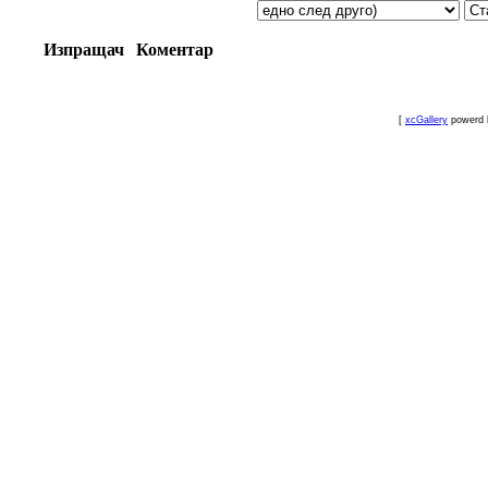
Изпращач
Коментар
[
xcGallery
powerd