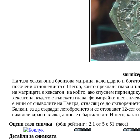
sarmize
На тази хексагонна бронзова матрица, календарно и богато
посочени отношенията с Шегор, който прекланя глава и т.н
на матрицата е хексагон, на който, ако спуснем перпендику
хексагона, където е лъвската глава, формирайки шестлъчева
е един от символите на Тангра, отнасящ се до сътворение
Балкан, за да създадат летоброенето и се отзовават 12-сет 
символизиран с вълка, а после с барса/лъвът. И него, както
Оцени тази снимка
(общ рейтинг : 2.1 от 5 с 51 гласа)
Детайли за снимката