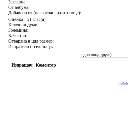
Заглавие:
От албума:
Добавена от (на фотоапарата за още):
Оценка - 51 глас(а):
Ключови думи:
Големина:
Качество:
Отваряна в цял размер:
Изпратена по ел.поща:
Изпращач
Коментар
[
xcGall