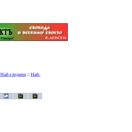
:
Най-гледани
::
Най-