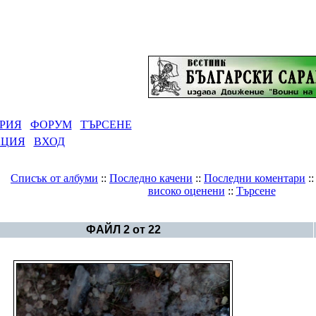
РИЯ
ФОРУМ
ТЪРСЕНЕ
АЦИЯ
ВХОД
Списък от албуми
::
Последно качени
::
Последни коментари
:
високо оценени
::
Търсене
Галерия
>
Година 6790 Барс в символи
ФАЙЛ 2 от 22