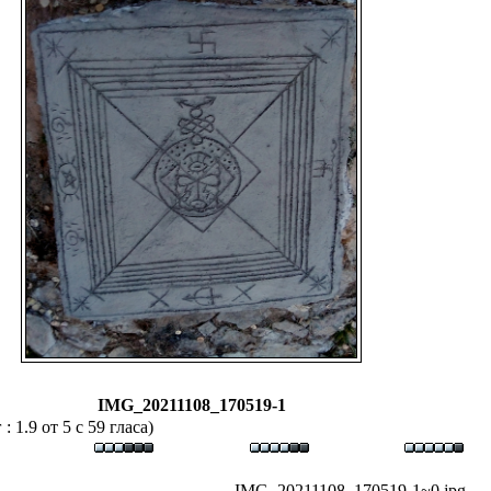
IMG_20211108_170519-1
 1.9 от 5 с 59 гласа)
IMG_20211108_170519-1~0.jpg