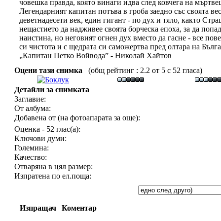
човешка правда, която винаги идва след ковчега на мъртвец
Легендарният капитан потъва в гроба заедно със своята ве
деветнадесети век, един гигант - по дух и тяло, както Ст
нещастието да надживее своята борческа епоха, за да поп
наистина, но неговият огнен дух вместо да гасне - все пов
си чистота и с щедрата си саможертва пред олтара на Бълга
„Капитан Петко Войвода” - Николай Хайтов
Оцени тази снимка
(общ рейтинг : 2.2 от 5 с 52 гласа)
Детайли за снимката
Заглавие:
От албума:
Добавена от (на фотоапарата за още):
Оценка - 52 глас(а):
Ключови думи:
Големина:
Качество:
Отваряна в цял размер:
Изпратена по ел.поща:
Изпращач
Коментар