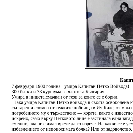
Капит
7 февруари 1900 година - умира Капитан Петко Войвода!
300 битки и 33 куршума в тялото за България...
Умира в нищета,смачкан от тези,за които се е борил..
"Така умира Капитан Петко войвода в своята освободена 
състарен и сломен от тежките побоища в Ич Кале, от мръс
погребението му е тържествено — хората, както е известно
искрено, само върху Петковото лице е застинала една зага
смешно, ала не е имал време да го изрече. На какво се е 
избавлението от непоносимата болка? Или от задоволство, 