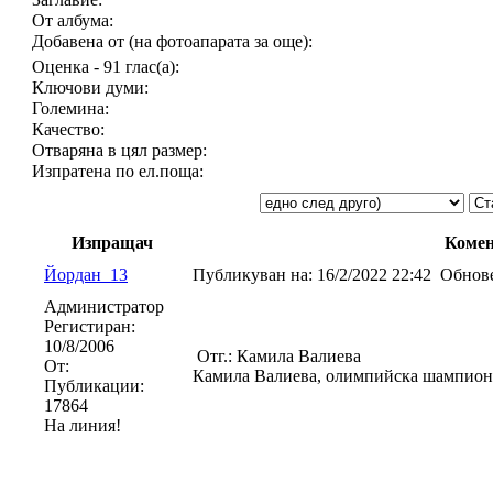
От албума:
Добавена от (на фотоапарата за още):
Оценка - 91 глас(а):
Ключови думи:
Големина:
Качество:
Отваряна в цял размер:
Изпратена по ел.поща:
Изпращач
Коме
Йордан_13
Публикуван на:
16/2/2022 22:42
Обнове
Администратор
Регистиран:
10/8/2006
Отг.: Камила Валиева
От:
Камила Валиева, олимпийска шампионк
Публикации:
17864
На линия!