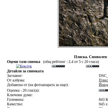
Плиска. Символен 
Оцени тази снимка
(общ рейтинг : 2.4 от 5 с 20 гласа)
Детайли за снимката
Заглавие:
DSC_
От албума:
Плиск
Добавена от (на фотоапарата за още):
Йорд
Оценка - 20 глас(а):
Ключови думи:
Големина:
843 
Качество:
945 x