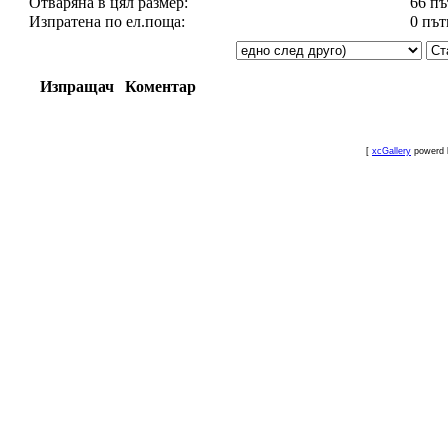
Отваряна в цял размер:
66 пъ
Изпратена по ел.поща:
0 път
Изпращач
Коментар
[
xcGallery
powerd