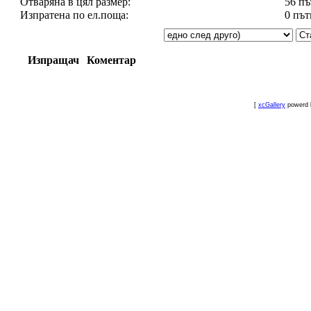
Отваряна в цял размер:
56 пъ
Изпратена по ел.поща:
0 път
Изпращач
Коментар
[
xcGallery
powerd