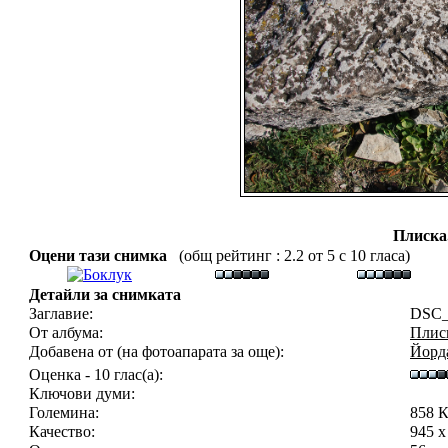
Плиска
Оцени тази снимка
(общ рейтинг : 2.2 от 5 с 10 гласа)
Детайли за снимката
Заглавие:
DSC_
От албума:
Плиск
Добавена от (на фотоапарата за още):
Йорд
Оценка - 10 глас(а):
Ключови думи:
Големина:
858 
Качество:
945 x