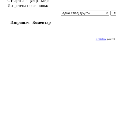
Отваряна в цял размер:
Изпратена по ел.поща:
Изпращач
Коментар
[
xcGallery
powerd