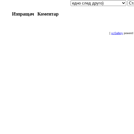
Изпращач
Коментар
[
xcGallery
powerd