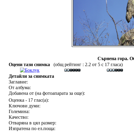
Сърнена гора. Об
Оцени тази снимка
(общ рейтинг : 2.2 от 5 с 17 гласа)
Детайли за снимката
Заглавие:
От албума:
Добавена от (на фотоапарата за още):
Оценка - 17 глас(а):
Ключови думи:
Големина:
Качество:
Отваряна в цял размер:
Изпратена по ел.поща: