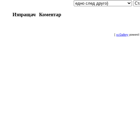
Изпращач
Коментар
[
xcGallery
powerd