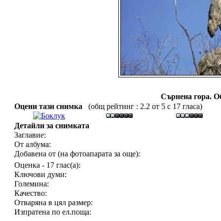
Сърнена гора. Об
Оцени тази снимка
(общ рейтинг : 2.2 от 5 с 17 гласа)
Детайли за снимката
Заглавие:
От албума:
Добавена от (на фотоапарата за още):
Оценка - 17 глас(а):
Ключови думи:
Големина:
Качество:
Отваряна в цял размер:
Изпратена по ел.поща: