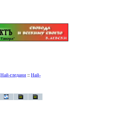
:
Най-гледани
::
Най-