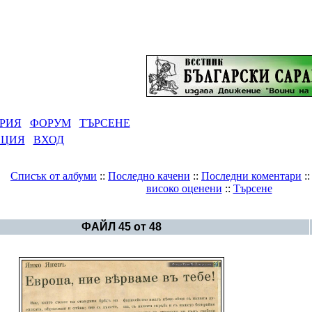
РИЯ
ФОРУМ
ТЪРСЕНЕ
АЦИЯ
ВХОД
Списък от албуми
::
Последно качени
::
Последни коментари
:
високо оценени
::
Търсене
Галерия
>
България преди 1944 г.
ФАЙЛ 45 от 48