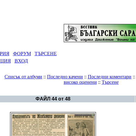
РИЯ
ФОРУМ
ТЪРСЕНЕ
АЦИЯ
ВХОД
Списък от албуми
::
Последно качени
::
Последни коментари
:
високо оценени
::
Търсене
Галерия
>
България преди 1944 г.
ФАЙЛ 44 от 48