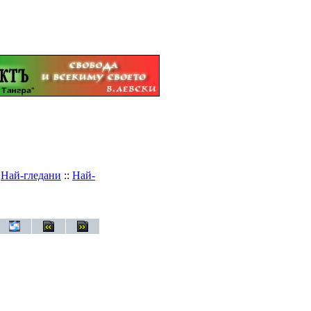
:
Най-гледани
::
Най-